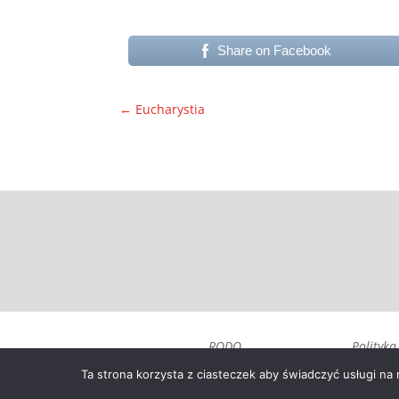
Share on Facebook
←
Eucharystia
RODO
Polityka
prywatnoś
Ta strona korzysta z ciasteczek aby świadczyć usługi na