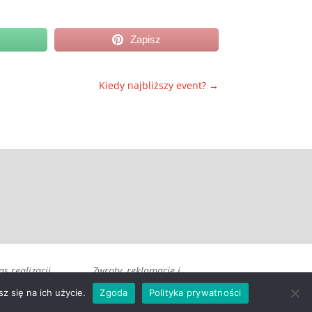
Zapisz
Kiedy najbliższy event?
→
as realizacji
Zwroty, reklamacje i
i wysyłka
odstąpienie umowy
z się na ich użycie.
Zgoda
Polityka prywatności