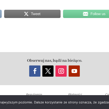
Tweet
Follow us
Obserwuj nas, bądź na bieżąco.
Regulamin
Płatności
Cz
ci
Sklepu
 najwyższym poziomie. Dalsze korzystanie ze strony oznacza, że zgadzas