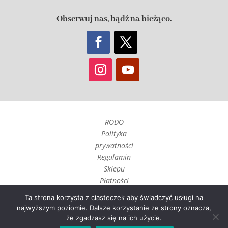
Obserwuj nas, bądź na bieżąco.
RODO
Polityka
prywatności
Regulamin
Sklepu
Płatności
Czas realizacji
Ta strona korzysta z ciasteczek aby świadczyć usługi na
i wysyłka
najwyższym poziomie. Dalsze korzystanie ze strony oznacza,
Zwroty, reklamacje i
że zgadzasz się na ich użycie.
odstąpienie umowy