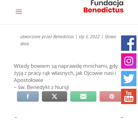
utworzone przez
Benedictus
|
sty 3, 2022
|
Słowo
dnia
Wtedy bowiem są naprawdę mnichami, gdy
żyją z pracy rąk własnych, jak Ojcowie nasi i
Apostołowie
– św. Benedykt z Nursji
←
→