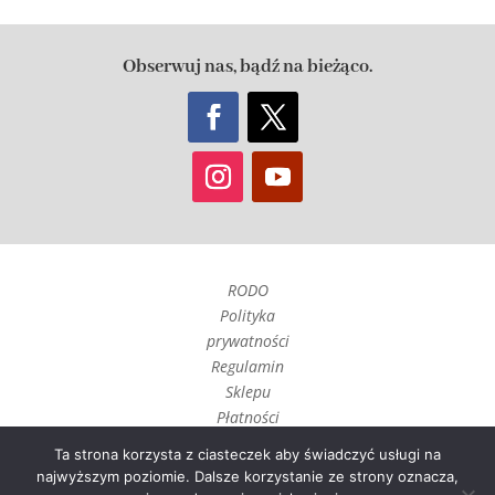
Obserwuj nas, bądź na bieżąco.
RODO
Polityka
prywatności
Regulamin
Sklepu
Płatności
Czas realizacji
Ta strona korzysta z ciasteczek aby świadczyć usługi na
i wysyłka
najwyższym poziomie. Dalsze korzystanie ze strony oznacza,
Zwroty, reklamacje i