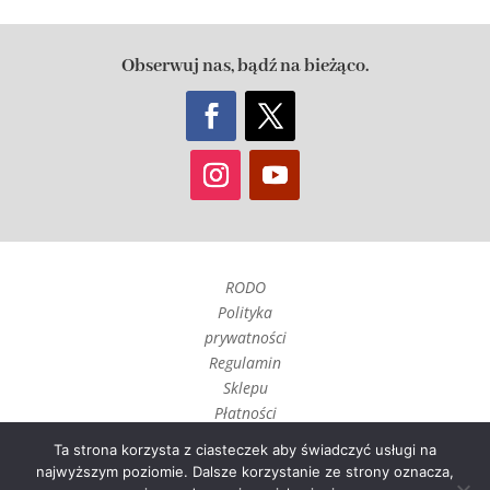
Obserwuj nas, bądź na bieżąco.
RODO
Polityka
prywatności
Regulamin
Sklepu
Płatności
Czas realizacji
Ta strona korzysta z ciasteczek aby świadczyć usługi na
i wysyłka
najwyższym poziomie. Dalsze korzystanie ze strony oznacza,
Zwroty, reklamacje i