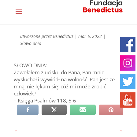
utworzone przez
Benedictus
|
mar 6, 2022
|
Słowo dnia
SŁOWO DNIA:
Zawołałem z ucisku do Pana, Pan mnie
wysłuchał i wywiódł na wolność. Pan jest ze
mną, nie lękam się: cóż mi może zrobić
człowiek?
– Księga Psalmów 118, 5-6
←
→