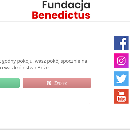
k godny pokoju, wasz pokój spocznie na
ę do was królestwo Boże
Zapisz
→