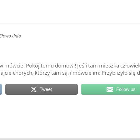
Słowo dnia
rw mówcie: Pokój temu domowi! Jeśli tam mieszka człowie
iajcie chorych, którzy tam są, i mówcie im: Przybliżyło si
Tweet
Follow us