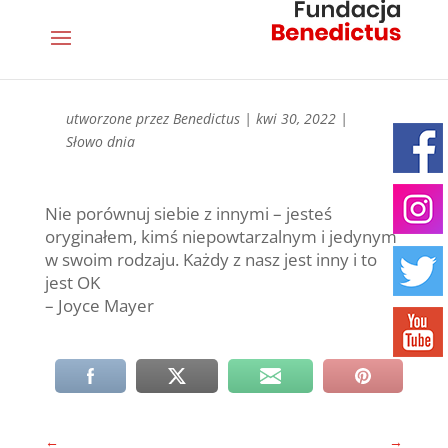
utworzone przez
Benedictus
|
kwi 30, 2022
|
Słowo dnia
Nie porównuj siebie z innymi – jesteś
oryginałem, kimś niepowtarzalnym i jedynym
w swoim rodzaju. Każdy z nasz jest inny i to
jest OK
– Joyce Mayer
←
→