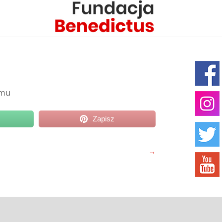
umu
Zapisz
→