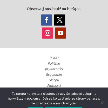
Obserwuj nas, bądź na bieżąco.
RODO
Polityka
prywatności
Regulamin
Sklepu
Płatności
Czas realizacji
Ta strona korzysta z ciasteczek aby świadczyć usługi na
i wysyłka
najwyższym poziomie. Dalsze korzystanie ze strony oznacza,
Zwroty, reklamacje i
że zgadzasz się na ich użycie.
odstąpienie umowy