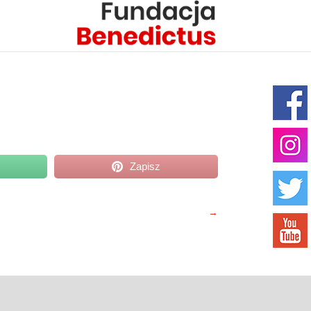
Zapisz
→