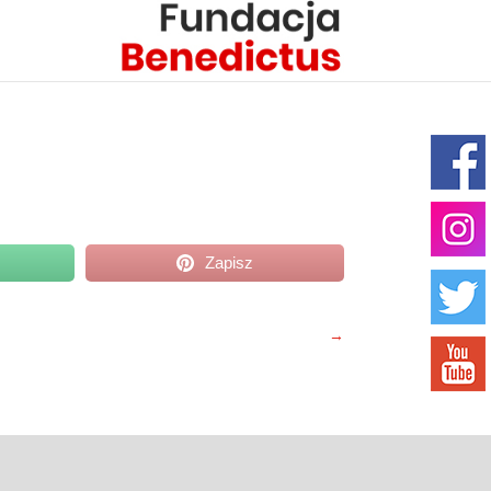
Zapisz
→