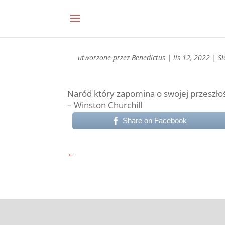
utworzone przez
Benedictus
|
lis 12, 2022
|
S
Naród który zapomina o swojej przeszłoś
– Winston Churchill
Share on Facebook
←