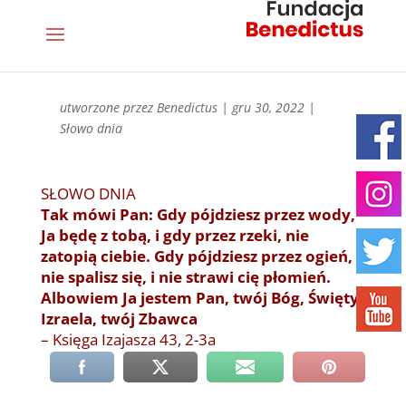
utworzone przez
Benedictus
|
gru 30, 2022
|
Słowo dnia
SŁOWO DNIA
Tak mówi Pan: Gdy pójdziesz przez wody,
Ja będę z tobą, i gdy przez rzeki, nie
zatopią ciebie. Gdy pójdziesz przez ogień,
nie spalisz się, i nie strawi cię płomień.
Albowiem Ja jestem Pan, twój Bóg, Święty
Izraela, twój Zbawca
– Księga Izajasza 43, 2-3a