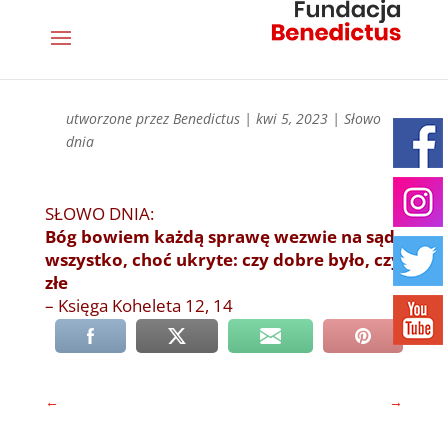
utworzone przez
Benedictus
|
kwi 5, 2023
|
Słowo
dnia
SŁOWO DNIA:
Bóg bowiem każdą sprawę wezwie na sąd,
wszystko, choć ukryte: czy dobre było, czy
złe
– Księga Koheleta 12, 14
←
→