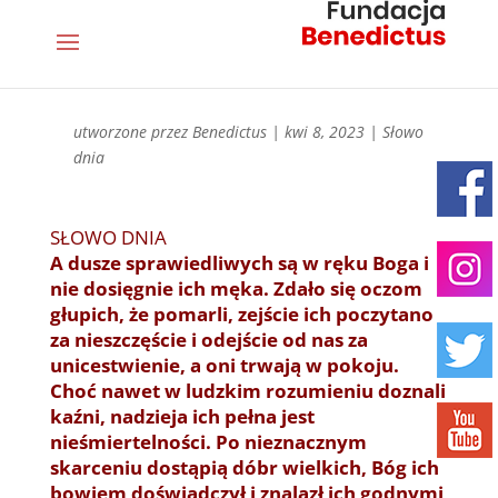
utworzone przez
Benedictus
|
kwi 8, 2023
|
Słowo
dnia
SŁOWO DNIA
A dusze sprawiedliwych są w ręku Boga i
nie dosięgnie ich męka. Zdało się oczom
głupich, że pomarli,
zejście ich poczytano
za nieszczęście i odejście od nas za
unicestwienie, a oni trwają w pokoju.
Choć nawet w ludzkim rozumieniu doznali
kaźni, nadzieja ich pełna jest
nieśmiertelności. Po nieznacznym
skarceniu dostąpią dóbr wielkich, Bóg ich
bowiem doświadczył i znalazł ich godnymi