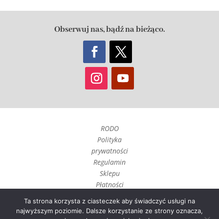
Obserwuj nas, bądź na bieżąco.
RODO
Polityka
prywatności
Regulamin
Sklepu
Płatności
Czas realizacji
Ta strona korzysta z ciasteczek aby świadczyć usługi na
i wysyłka
najwyższym poziomie. Dalsze korzystanie ze strony oznacza,
Zwroty, reklamacje i