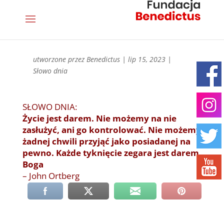
utworzone przez
Benedictus
|
lip 15, 2023
|
Słowo dnia
SŁOWO DNIA:
Życie jest darem. Nie możemy na nie
zasłużyć, ani go kontrolować. Nie możemy
żadnej chwili przyjąć jako posiadanej na
pewno. Każde tyknięcie zegara jest darem
Boga
– John Ortberg
←
→