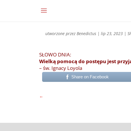
utworzone przez
Benedictus
|
lip 23, 2023
|
S
SŁOWO DNIA:
Wielką pomocą do postępu jest przyj
– św. Ignacy Loyola
Share on Facebook
←