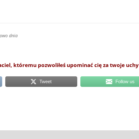
łowo dnia
aciel, któremu pozwoliłeś upominać cię za twoje uchy
Tweet
Follow us