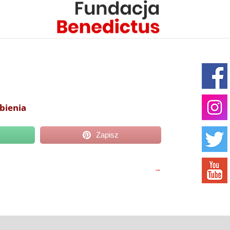
bienia
Zapisz
→