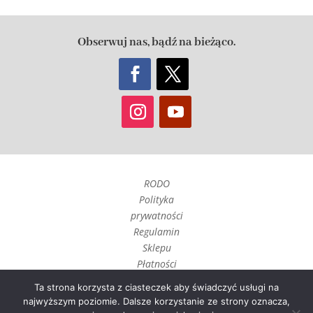
Obserwuj nas, bądź na bieżąco.
RODO
Polityka
prywatności
Regulamin
Sklepu
Płatności
Czas realizacji
Ta strona korzysta z ciasteczek aby świadczyć usługi na
i wysyłka
najwyższym poziomie. Dalsze korzystanie ze strony oznacza,
Zwroty, reklamacje i