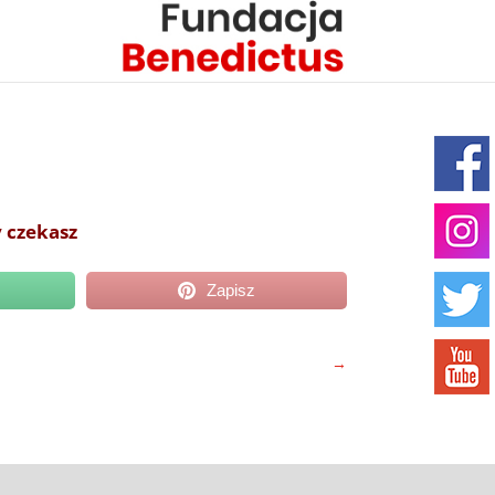
y czekasz
Zapisz
→