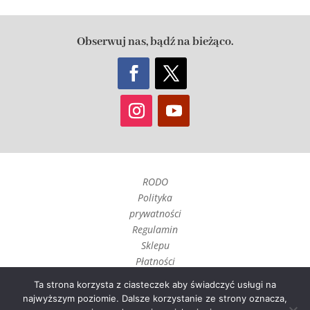
Obserwuj nas, bądź na bieżąco.
RODO
Polityka
prywatności
Regulamin
Sklepu
Płatności
Czas realizacji
Ta strona korzysta z ciasteczek aby świadczyć usługi na
i wysyłka
najwyższym poziomie. Dalsze korzystanie ze strony oznacza,
Zwroty, reklamacje i