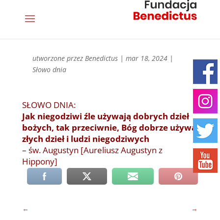
utworzone przez
Benedictus
|
mar 18, 2024
|
Słowo dnia
SŁOWO DNIA:
Jak niegodziwi źle używają dobrych dzieł
bożych, tak przeciwnie, Bóg dobrze używa
złych dzieł i ludzi niegodziwych
– św. Augustyn [Aureliusz Augustyn z
Hippony]
←
→