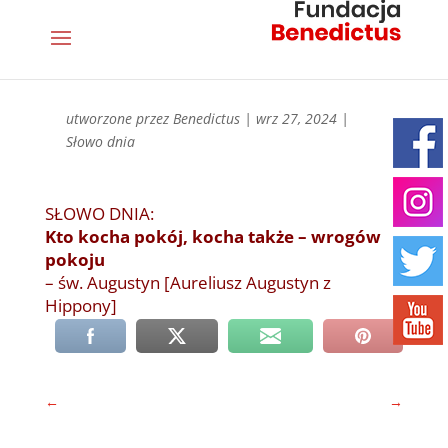
utworzone przez
Benedictus
|
wrz 27, 2024
|
Słowo dnia
SŁOWO DNIA:
Kto kocha pokój, kocha także – wrogów
pokoju
– św. Augustyn [Aureliusz Augustyn z
Hippony]
←
→