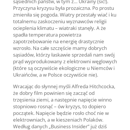
sąsiednich państw, w tym z… Ukrainy (sic!).
Przyczyna kryzysu była prozaiczna. Po prostu
zmieniła się pogoda. Wiatry przestały wiać i ku
totalnemu zaskoczeniu wyznawców religii
ocieplenia klimatu – wiatraki stanęły. A że
spadła temperatura powietrza
zapotrzebowanie na energię drastycznie
wzrosło. Na całe szczęście mamy dobrych
sąsiadów, którzy łaskawie sprzedali nam swój
prąd wyprodukowany z elektrowni węglowych
(które są oczywiście ekologiczne u Niemców i
Ukraińców, a w Polsce oczywiście nie).
Wracając do słynnej myśli Alfreda Hitchcocka,
że dobry film powinien się zacząć od
trzęsienia ziemi, a następnie napięcie winno
stopniowo rosnąć – ów kryzys, to dopiero
początek. Napięcie będzie rosło choć nie w
elektrowniach, a w kieszeniach Polaków.
Według danych „Business Insider” już dziś