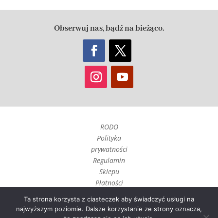
Obserwuj nas, bądź na bieżąco.
RODO
Polityka
prywatności
Regulamin
Sklepu
Płatności
Czas realizacji
Ta strona korzysta z ciasteczek aby świadczyć usługi na
i wysyłka
najwyższym poziomie. Dalsze korzystanie ze strony oznacza,
Zwroty, reklamacje i