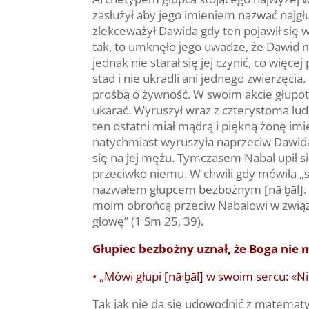
zasłużył aby jego imieniem nazwać najgł
zlekceważył Dawida gdy ten pojawił się 
tak, to umknęło jego uwadze, że Dawid 
jednak nie starał się jej czynić, co wię
stad i nie ukradli ani jednego zwierzęci
prośbą o żywność. W swoim akcie głupot
ukarać. Wyruszył wraz z czterystoma ludź
ten ostatni miał mądrą i piękną żonę im
natychmiast wyruszyła naprzeciw Dawida.
się na jej mężu. Tymczasem Nabal upił 
przeciwko niemu. W chwili gdy mówiła „se
nazwałem głupcem bezbożnym [nā·ḇāl]. Gd
moim obrońcą przeciw Nabalowi w związk
głowę” (1 Sm 25, 39).
Głupiec bezbożny uznał, że Boga nie 
• „Mówi głupi [nā·ḇāl] w swoim sercu: «N
Tak jak nie da się udowodnić z matematyc