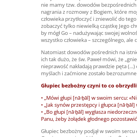
nie mamy tzw. dowodów bezpośrednich na
nagrania z rozmowy z Bogiem, które mog
człowieka przytłoczyć i zniewolić do teg
zobaczyć tylko niewielką cząstkę Jego ch
by mógł Go – nadużywając swojej wolności 
wszystko człowieka – szczególnego, ale c
Natomiast dowodów pośrednich na istnieni
ich tak dużo, że św. Paweł mówi, że „gni
nieprawość nakładają prawdzie pęta (…) c
myślach i zaćmione zostało bezrozumne ic
Głupiec bezbożny czyni to co obrzyd
• „Mówi głupi [nā·ḇāl] w swoim sercu: «Ni
• „Jak synów przestępcy i głupca [nā·ḇāl] 
• „Bo głupi [nā·ḇāl] wygłasza niedorzecz
Panu, żeby żołądek głodnego pozostawić 
Głupiec bezbożny podjął w swoim sercu d