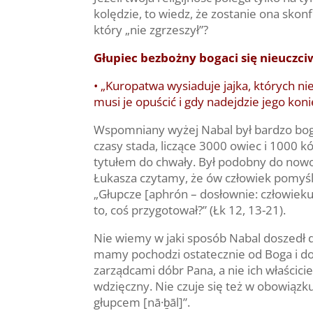
kolędzie, to wiedz, że zostanie ona sko
który „nie zgrzeszył”?
Głupiec bezbożny bogaci się nieuczci
• „Kuropatwa wysiaduje jajka, których ni
musi je opuścić i gdy nadejdzie jego konie
Wspomniany wyżej Nabal był bardzo boga
czasy stada, liczące 3000 owiec i 1000 k
tytułem do chwały. Był podobny do nowo
Łukasza czytamy, że ów człowiek pomyślał
„Głupcze [aphrón – dosłownie: człowieku
to, coś przygotował?” (Łk 12, 13-21).
Nie wiemy w jaki sposób Nabal doszedł do
mamy pochodzi ostatecznie od Boga i do 
zarządcami dóbr Pana, a nie ich właścicie
wdzięczny. Nie czuje się też w obowiązku
głupcem [nā·ḇāl]”.