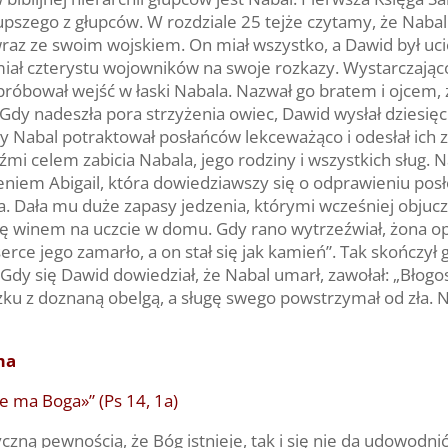
upszego z głupców. W rozdziale 25 tejże czytamy, że Naba
wraz ze swoim wojskiem. On miał wszystko, a Dawid był uc
miał czterystu wojowników na swoje rozkazy. Wystarczają
cej próbował wejść w łaski Nabala. Nazwał go bratem i ojcem
a. Gdy nadeszła pora strzyżenia owiec, Dawid wysłał dzies
y Nabal potraktował posłańców lekceważąco i odesłał ich 
mi celem zabicia Nabala, jego rodziny i wszystkich sług. N
ieniem Abigail, która dowiedziawszy się o odprawieniu po
 Dała mu duże zapasy jedzenia, którymi wcześniej objuczył
się winem na uczcie w domu. Gdy rano wytrzeźwiał, żona 
rce jego zamarło, a on stał się jak kamień”. Tak skończył 
y się Dawid dowiedział, że Nabal umarł, zawołał: „Błogosł
u z doznaną obelgą, a sługę swego powstrzymał od zła. N
ma
ie ma Boga»” (Ps 14, 1a)
zną pewnością, że Bóg istnieje, tak i się nie da udowodni