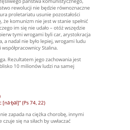
zczęśliwego państwa komunistycznego,
ięstwo rewolucji nie będzie równoznaczne
ra proletariatu usunie pozostałości
, że komunizm nie jest w stanie spełnić
aczego im się nie udało – otóż wszędzie
pierw tymi wrogami byli car, arystokracja
, a nadal nie było lepiej, wrogami ludu
si współpracownicy Stalina.
oga. Rezultatem jego zachowania jest
blisko 10 milionów ludzi na samej
)
[nā·ḇāl]” (Ps 74, 22)
 nie zapada na ciężka chorobę, innymi
 czuje się na siłach by uwłaczać