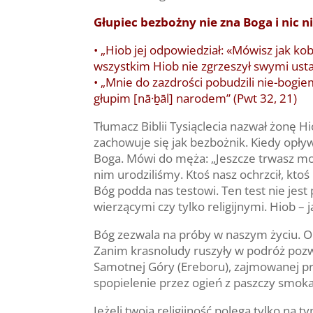
Głupiec bezbożny nie zna Boga i nic 
• „Hiob jej odpowiedział: «Mówisz jak ko
wszystkim Hiob nie zgrzeszył swymi ustam
• „Mnie do zazdrości pobudzili nie-bogie
głupim [nā·ḇāl] narodem” (Pwt 32, 21)
Tłumacz Biblii Tysiąclecia nazwał żonę Hi
zachowuje się jak bezbożnik. Kiedy opływ
Boga. Mówi do męża: „Jeszcze trwasz moc
nim urodziliśmy. Ktoś nasz ochrzcił, kt
Bóg podda nas testowi. Ten test nie jes
wierzącymi czy tylko religijnymi. Hiob –
Bóg zezwala na próby w naszym życiu. On
Zanim krasnoludy ruszyły w podróż pozw
Samotnej Góry (Ereboru), zajmowanej pr
spopielenie przez ogień z paszczy smoka
Jeżeli twoja religijność polega tylko na 