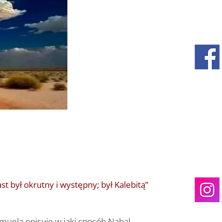
st był okrutny i występny; był Kalebitą”
amuela opisuje w jaki sposób Nabal