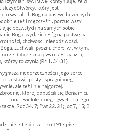
o Rzymian, św. Paweł kontynuuje, że ci
 służyć Stwórcy, który jest
ego to wydał ich Bóg na pastwę bezecnych
odobnie też i mężczyźni, porzuciwszy
iając bezwstyd i na samych sobie
nanie Boga, wydał ich Bóg na pastwę na
ewrotności, chciwości, niegodziwości.
oga, zuchwali, pyszni, chełpliwi, w tym,
imo że dobrze znają wyrok Boży, iż ci,
, którzy to czynią (Rz 1, 24-31).
 wygłasza niedorzeczności i jego serce
o pozostawić pusty i spragnionego
ie, ale też i nie najgorzej.
brodnię, której dopuścili się Beniamici,
m, dokonali wielokrotnego gwałtu na jego
także: Rdz 34, 7; Pwt 22, 21; Joz 7, 15; 2
odzimierz Lenin, w roku 1917 pisze