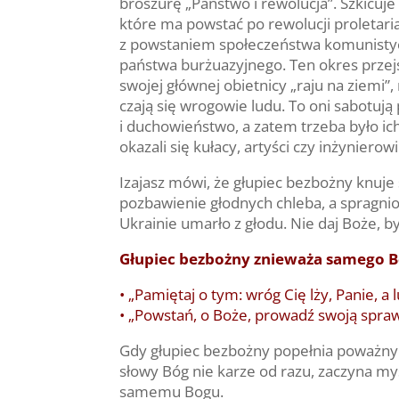
broszurę „Państwo i rewolucja”. Szkicu
które ma powstać po rewolucji proletaria
z powstaniem społeczeństwa komunistycz
państwa burżuazyjnego. Ten okres przejś
swojej głównej obietnicy „raju na ziemi”,
czają się wrogowie ludu. To oni sabotują
i duchowieństwo, a zatem trzeba było ich
okazali się kułacy, artyści czy inżyniero
Izajasz mówi, że głupiec bezbożny knuje 
pozbawienie głodnych chleba, a spragnion
Ukrainie umarło z głodu. Nie daj Boże, 
Głupiec bezbożny znieważa samego 
• „Pamiętaj o tym: wróg Cię lży, Panie, a
• „Powstań, o Boże, prowadź swoją sprawę
Gdy głupiec bezbożny popełnia poważny g
słowy Bóg nie karze od razu, zaczyna myś
samemu Bogu.