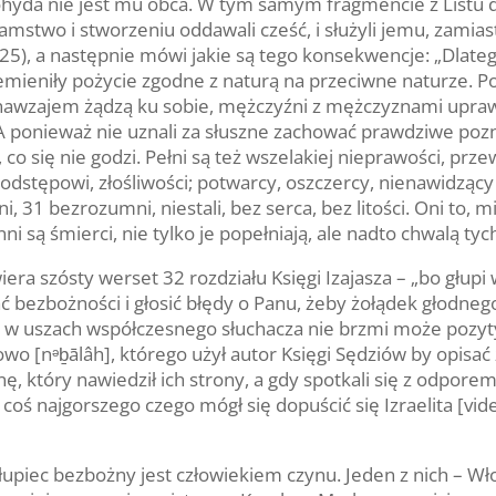
hyda nie jest mu obca. W tym samym fragmencie z Listu d
amstwo i stworzeniu oddawali cześć, i służyli jemu, zamiast
-25), a następnie mówi jakie są tego konsekwencje: „Dlat
emieniły pożycie zgodne z naturą na przeciwne naturze. P
i nawzajem żądzą ku sobie, mężczyźni z mężczyznami upraw
A ponieważ nie uznali za słuszne zachować prawdziwe poz
, co się nie godzi. Pełni są też wszelakiej nieprawości, prz
dstępowi, złośliwości; potwarcy, oszczercy, nienawidzący B
, 31 bezrozumni, niestali, bez serca, bez litości. Oni to, m
i są śmierci, nie tylko je popełniają, ale nadto chwalą tych
era szósty werset 32 rozdziału Księgi Izajasza – „bo głupi
 bezbożności i głosić błędy o Panu, żeby żołądek głodneg
w uszach współczesnego słuchacza nie brzmi może pozytywn
o [nᵊḇālâh], którego użył autor Księgi Sędziów by opisać z
nę, który nawiedził ich strony, a gdy spotkali się z odpore
 coś najgorszego czego mógł się dopuścić się Izraelita [vide 
łupiec bezbożny jest człowiekiem czynu. Jeden z nich – Wł