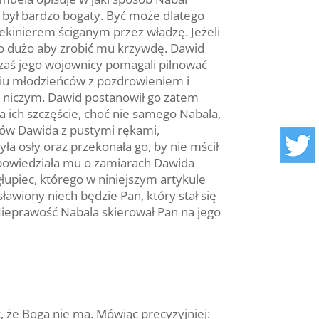
l był bardzo bogaty. Być może dlatego
iekinierem ściganym przez władzę. Jeżeli
co dużo aby zrobić mu krzywdę. Dawid
, zaś jego wojownicy pomagali pilnować
ięciu młodzieńców z pozdrowieniem i
z niczym. Dawid postanowił go zatem
a ich szczęście, choć nie samego Nabala,
słów Dawida z pustymi rękami,
a osły oraz przekonała go, by nie mścił
opowiedziała mu o zamiarach Dawida
głupiec, którego w niniejszym artykule
awiony niech będzie Pan, który stał się
ieprawość Nabala skierował Pan na jego
ć, że Boga nie ma. Mówiąc precyzyjniej: