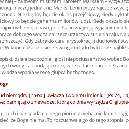
je w niej – za swoim mistrzem Karolem Marksem – wizję s
ckiej. Inaczej jednak niż Marks, Lenin przyznaje, że zwyc
nego. Niezbędny będzie okres przejściowy, kiedy dyktatu
ciowy to będzie gehenna milionów ludzi. Kiedy okazało się
 najpierw Lenin, a następnie Stalin znajdują wyjaśnienie dl
 prace dobrego wodza na rzecz urzeczywistnienia raju. Naj
 zniszczyć. Gdy zabrakło cara, arystokracji i duchowieństwa
wie. W końcu okazało się, że wrogami ludu byli także najbliż
spiski, działa bezbożnie i głosi nieposłuszeństwo wobec B
ych wody. Jak podają źródła, w rezultacie paranoi Stalina 
by władza wpadła w ręce głupca bezbożnego.
Boga
 lud niemądry [nā·ḇāl] uwłacza Twojemu imieniu” (Ps 74, 18
; pamiętaj o zniewadze, którą co dnia wyrządza Ci głupiec 
rzech i nie spada na niego piorun z nieba, nie łamie nogi,
leć, że Boga nie ma. To rozzuchwala go do tego stopnia, że