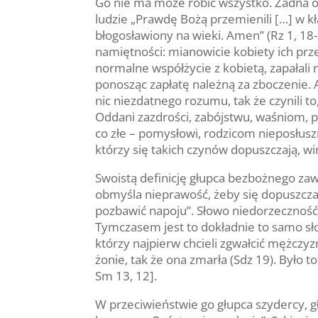
Go nie ma może robić wszystko. Żadna o
ludzie „Prawdę Bożą przemienili […] w kł
błogosławiony na wieki. Amen” (Rz 1, 18
namiętności: mianowicie kobiety ich prz
normalne współżycie z kobietą, zapałal
ponosząc zapłatę należną za zboczenie. 
nic niezdatnego rozumu, tak że czynili to
Oddani zazdrości, zabójstwu, waśniom, po
co złe – pomysłowi, rodzicom nieposłuszni
którzy się takich czynów dopuszczają, winn
Swoistą definicję głupca bezbożnego zawi
obmyśla nieprawość, żeby się dopuszczać
pozbawić napoju”. Słowo niedorzeczność 
Tymczasem jest to dokładnie to samo słow
którzy najpierw chcieli zgwałcić mężczyz
żonie, tak że ona zmarła (Sdz 19). Było to
Sm 13, 12].
W przeciwieństwie go głupca szydercy, g