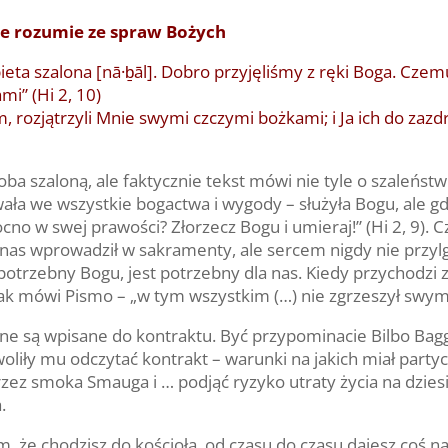
nie rozumie ze spraw Bożych
bieta szalona [nā·ḇāl]. Dobro przyjęliśmy z ręki Boga. Cz
i” (Hi 2, 10)
m, rozjątrzyli Mnie swymi czczymi bożkami; i Ja ich do zazd
oba szaloną, ale faktycznie tekst mówi nie tyle o szaleństw
ała we wszystkie bogactwa i wygody – służyła Bogu, ale gdy 
no w swej prawości? Złorzecz Bogu i umieraj!” (Hi 2, 9). C
oś nas wprowadził w sakramenty, ale sercem nigdy nie przy
t potrzebny Bogu, jest potrzebny dla nas. Kiedy przychodz
 jak mówi Pismo – „w tym wszystkim (…) nie zgrzeszył swymi
e są wpisane do kontraktu. Być przypominacie Bilbo Baggi
oliły mu odczytać kontrakt – warunki na jakich miał par
zez smoka Smauga i … podjąć ryzyko utraty życia na dzie
.
tym, że chodzisz do kościoła, od czasu do czasu dajesz coś 