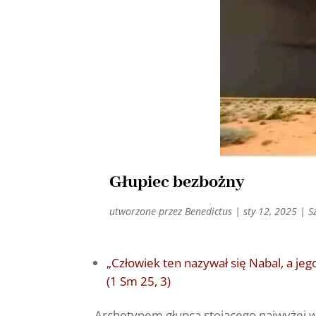
Głupiec bezbożny
utworzone przez
Benedictus
|
sty 12, 2025
|
S
„Człowiek ten nazywał się Nabal, a jeg
(1 Sm 25, 3)
Archetypem głupca stojącego najwyżej w b