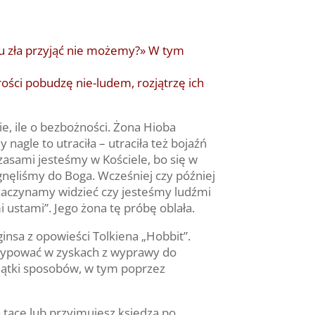
emu zła przyjąć nie możemy?» W tym
rości pobudzę nie-ludem, rozjątrzę ich
ie, ile o bezbożności. Żona Hioba
nagle to utraciła – utraciła też bojaźń
zasami jesteśmy w Kościele, bo się w
lgnęliśmy do Boga. Wcześniej czy później
i zaczynamy widzieć czy jesteśmy ludźmi
 ustami”. Jego żona tę próbę oblała.
nsa z opowieści Tolkiena „Hobbit”.
tycypować w zyskach z wyprawy do
siątki sposobów, w tym poprzez
na tacę lub przyjmujesz księdza po