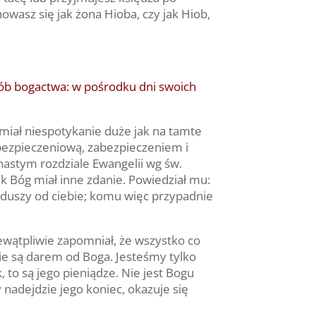
wasz się jak żona Hioba, czy jak Hiob,
osób bogactwa: w pośrodku dni swoich
miał niespotykanie duże jak na tamte
 ubezpieczeniową, zabezpieczeniem i
astym rozdziale Ewangelii wg św.
ak Bóg miał inne zdanie. Powiedział mu:
j duszy od ciebie; komu więc przypadnie
iewątpliwie zapomniał, że wszystko co
ie są darem od Boga. Jesteśmy tylko
, to są jego pieniądze. Nie jest Bogu
 nadejdzie jego koniec, okazuje się