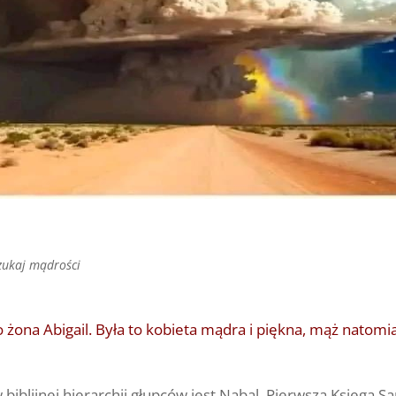
zukaj mądrości
o żona Abigail. Była to kobieta mądra i piękna, mąż natomia
iblijnej hierarchii głupców jest Nabal. Pierwsza Księga S