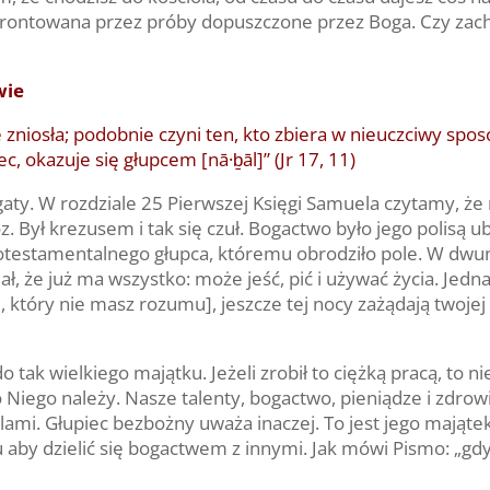
nfrontowana przez próby dopuszczone przez Boga. Czy zacho
wie
e zniosła; podobnie czyni ten, kto zbiera w nieuczciwy sp
c, okazuje się głupcem [nā·ḇāl]” (Jr 17, 11)
ty. W rozdziale 25 Pierwszej Księgi Samuela czytamy, że 
óz. Był krezusem i tak się czuł. Bogactwo było jego polisą
testamentalnego głupca, któremu obrodziło pole. W dwun
, że już ma wszystko: może jeść, pić i używać życia. Jedn
, który nie masz rozumu], jeszcze tej nocy zażądają twoje
 tak wielkiego majątku. Jeżeli zrobił to ciężką pracą, to n
Niego należy. Nasze talenty, bogactwo, pieniądze i zdrow
lami. Głupiec bezbożny uważa inaczej. To jest jego majątek
 aby dzielić się bogactwem z innymi. Jak mówi Pismo: „gdy