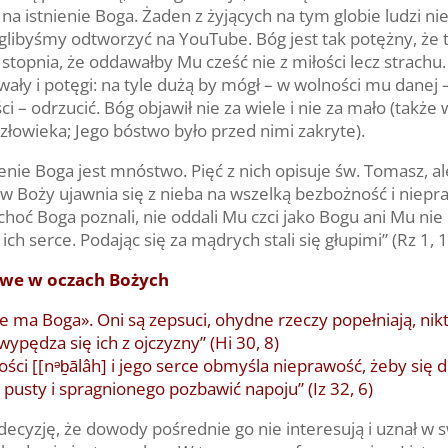
 istnienie Boga. Żaden z żyjących na tym globie ludzi ni
libyśmy odtworzyć na YouTube. Bóg jest tak potężny, że 
o stopnia, że oddawałby Mu cześć nie z miłości lecz strach
wały i potęgi: na tyle dużą by mógł – w wolności mu danej 
– odrzucić. Bóg objawił nie za wiele i nie za mało (także 
złowieka; Jego bóstwo było przed nimi zakryte).
e Boga jest mnóstwo. Pięć z nich opisuje św. Tomasz, ale 
ew Boży ujawnia się z nieba na wszelką bezbożność i niepra
hoć Boga poznali, nie oddali Mu czci jako Bogu ani Mu nie 
h serce. Podając się za mądrych stali się głupimi” (Rz 1, 1
liwe w oczach Bożych
e ma Boga». Oni są zepsuci, ohydne rzeczy popełniają, nikt 
wypędza się ich z ojczyzny” (Hi 30, 8)
ności [[nᵊḇālâh] i jego serce obmyśla nieprawość, żeby się 
pusty i spragnionego pozbawić napoju” (Iz 32, 6)
ecyzję, że dowody pośrednie go nie interesują i uznał w 