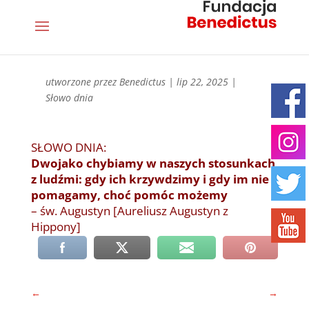
utworzone przez
Benedictus
|
lip 22, 2025
|
Słowo dnia
SŁOWO DNIA:
Dwojako chybiamy w naszych stosunkach
z ludźmi: gdy ich krzywdzimy i gdy im nie
pomagamy, choć pomóc możemy
– św. Augustyn [Aureliusz Augustyn z
Hippony]
←
→