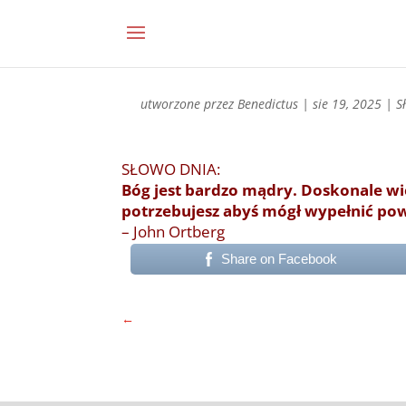
utworzone przez
Benedictus
|
sie 19, 2025
|
S
SŁOWO DNIA:
Bóg jest bardzo mądry. Doskonale wiedz
potrzebujesz abyś mógł wypełnić powo
– John Ortberg
Share on Facebook
←