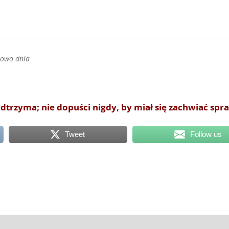
łowo dnia
odtrzyma; nie dopuści nigdy, by miał się zachwiać spr
Tweet
Follow us