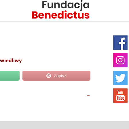
awiedliwy
Zapisz
→