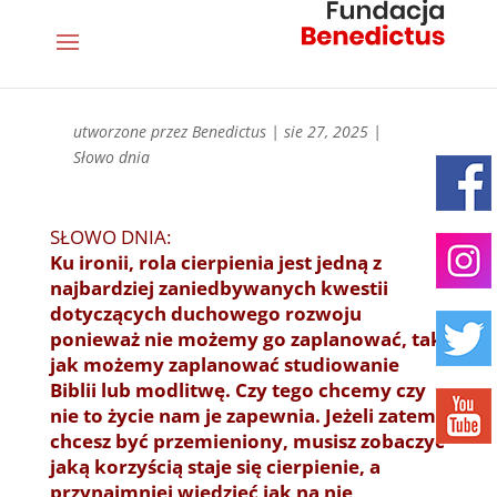
utworzone przez
Benedictus
|
sie 27, 2025
|
Słowo dnia
SŁOWO DNIA:
Ku ironii, rola cierpienia jest jedną z
najbardziej zaniedbywanych kwestii
dotyczących duchowego rozwoju
ponieważ nie możemy go zaplanować, tak
jak możemy zaplanować studiowanie
Biblii lub modlitwę. Czy tego chcemy czy
nie to życie nam je zapewnia. Jeżeli zatem
chcesz być przemieniony, musisz zobaczyć
jaką korzyścią staje się cierpienie, a
przynajmniej wiedzieć jak na nie