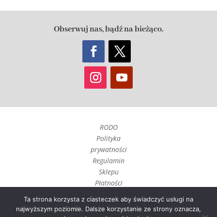
Obserwuj nas, bądź na bieżąco.
RODO
Polityka
prywatności
Regulamin
Sklepu
Płatności
Czas realizacji
Ta strona korzysta z ciasteczek aby świadczyć usługi na
i wysyłka
najwyższym poziomie. Dalsze korzystanie ze strony oznacza,
Zwroty, reklamacje i