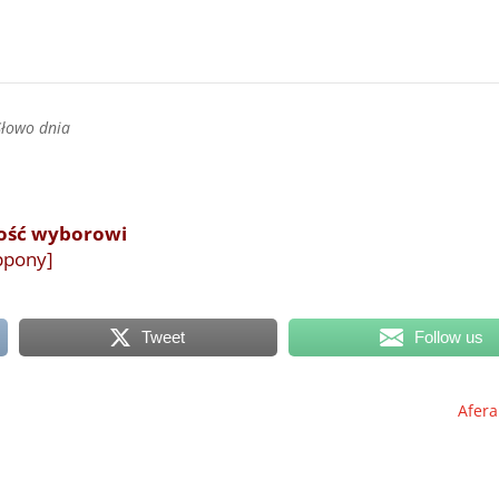
Słowo dnia
rność wyborowi
ippony]
Tweet
Follow us
Afera