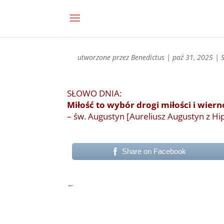
utworzone przez
Benedictus
|
paź 31, 2025
|
SŁOWO DNIA:
Miłość to wybór drogi miłości i wie
– św. Augustyn [Aureliusz Augustyn z H
Share on Facebook
←