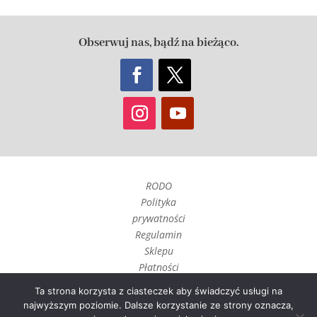
Obserwuj nas, bądź na bieżąco.
RODO
Polityka
prywatności
Regulamin
Sklepu
Płatności
Czas realizacji
Ta strona korzysta z ciasteczek aby świadczyć usługi na
i wysyłka
najwyższym poziomie. Dalsze korzystanie ze strony oznacza,
Zwroty, reklamacje i