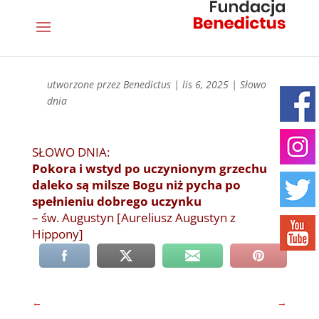
utworzone przez
Benedictus
|
lis 6, 2025
|
Słowo
dnia
SŁOWO DNIA:
Pokora i wstyd po uczynionym grzechu
daleko są milsze Bogu niż pycha po
spełnieniu dobrego uczynku
– św. Augustyn [Aureliusz Augustyn z
Hippony]
←
→