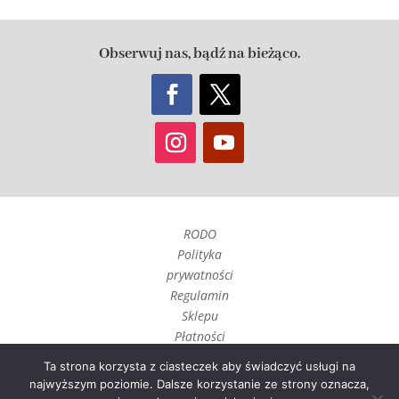
Obserwuj nas, bądź na bieżąco.
RODO
Polityka
prywatności
Regulamin
Sklepu
Płatności
Czas realizacji
Ta strona korzysta z ciasteczek aby świadczyć usługi na
i wysyłka
najwyższym poziomie. Dalsze korzystanie ze strony oznacza,
Zwroty, reklamacje i