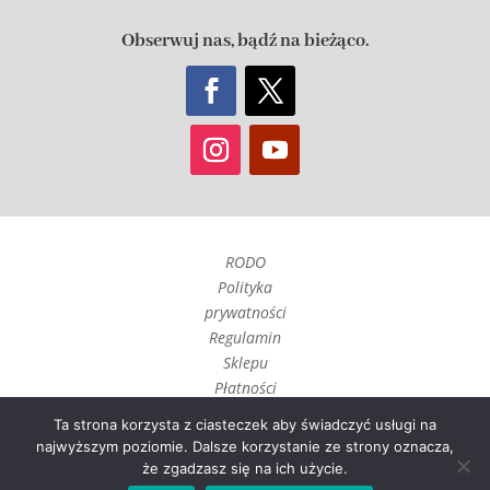
Obserwuj nas, bądź na bieżąco.
RODO
Polityka
prywatności
Regulamin
Sklepu
Płatności
Czas realizacji
Ta strona korzysta z ciasteczek aby świadczyć usługi na
i wysyłka
najwyższym poziomie. Dalsze korzystanie ze strony oznacza,
Zwroty, reklamacje i
że zgadzasz się na ich użycie.
odstąpienie umowy