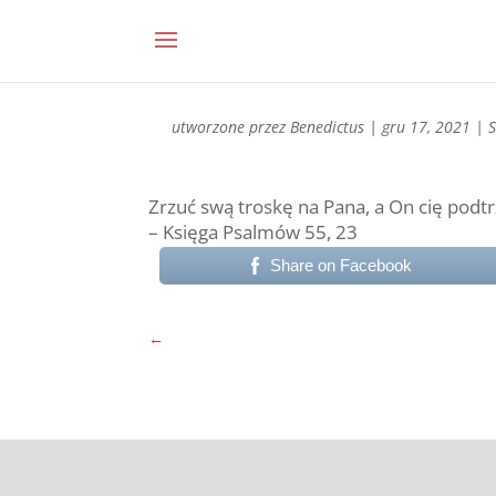
utworzone przez
Benedictus
|
gru 17, 2021
|
Zrzuć swą troskę na Pana, a On cię podtr
– Księga Psalmów 55, 23
Share on Facebook
←