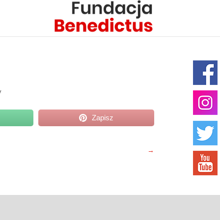
y
Zapisz
→