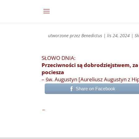
utworzone przez
Benedictus
|
lis 24, 2024
|
S
SŁOWO DNIA:
Przeciwności są dobrodziejstwem, z
pociesza
– św. Augustyn [Aureliusz Augustyn z H
Share on Facebook
←