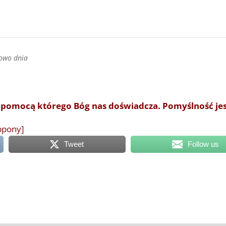
łowo dnia
a pomocą którego Bóg nas doświadcza. Pomyślność je
ippony]
Tweet
Follow us